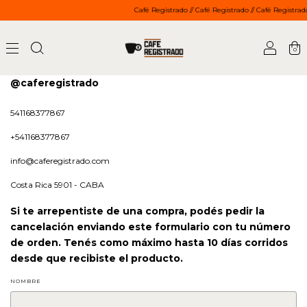
Café Registrado // Café Registrado // Café Registrado 
0
@caferegistrado
541168377867
+541168377867
info@caferegistrado.com
Costa Rica 5901 - CABA
Si te arrepentiste de una compra, podés pedir la
cancelación enviando este formulario
con tu número
de orden.
Tenés como máximo hasta 10 días corridos
desde que recibiste el producto.
NOMBRE