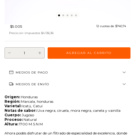
$5.005
12
cuotas de
$740,74
Precio sin impuestos
$4.136,36
MEDIOS DE PAGO
MEDIOS DE ENVÍO
Origen:
Honduras
Región:
Marcala, honduras
Varietal:
Icatú, Catuí
Notas de sabor:
Uva negra, ciruela, mora negra, canela y vainilla
Cuerpo:
Jugoso
Proceso:
Natural
Altura:
1700 M.S.N.M
Ahora podés disfrutar de un filtrado de especialidad de excelencia, donde