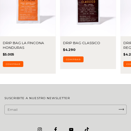
DRIP BAG LA FINCONA
DRIP BAG CLASSICO
DRI
HONDURAS
REG
$4.290
$5.005
$4.
SUSCRIBITE A NUESTRO NEWSLETTER