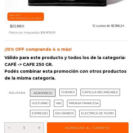
10% OFF
COMPRANDO 4 O MÁS
$22.880
12
cuotas de
$3.386,24
Precio sin impuestos
$18.909,09
¡10% OFF comprando 4 o más!
Válido para este producto y todos los de la categoría:
CAFÉ -> CAFE 250 GR.
Podés combinar esta promoción con otros productos
de la misma categoría.
CHEMEX
CAPSULA RECARGABLE
MOLIENDA
AEROPRESS
VOLTURNO
V60
PRENSA FRANCESA
ESPRESSO
EN GRANOS
ELECTRICA DE FILTRO