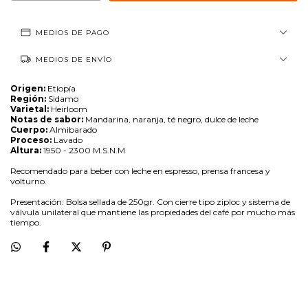
MEDIOS DE PAGO
MEDIOS DE ENVÍO
Origen:
Etiopía
Región:
Sidamo
Varietal:
Heirloom
Notas de sabor:
Mandarina, naranja, té negro, dulce de leche
Cuerpo:
Almibarado
Proceso:
Lavado
Altura:
1950 - 2300 M.S.N.M
Recomendado para beber con leche en espresso, prensa francesa y
volturno.
Presentación: Bolsa sellada de 250gr. Con cierre tipo ziploc y sistema de
válvula unilateral que mantiene las propiedades del café por mucho más
tiempo.