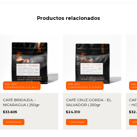
Productos relacionados
10% OFF
10% OFF
10%
COMPRANDO 4 O MÁS
COMPRANDO 4 O MÁS
COM
CAFÉ BRIDAZUL -
CAFÉ CRUZ GORDA - EL
CAF
NICARAGUA | 250gr
SALVADOR | 250gr
- H
$33.605
$24.310
$32
COMPRAR
COMPRAR
CO